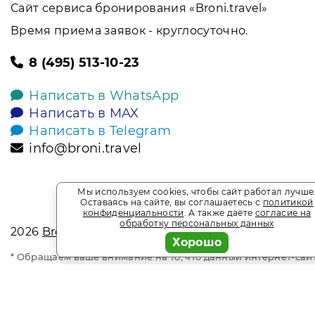
Сайт сервиса бронирования «Broni.travel»
Время приема заявок - круглосуточно.
8 (495) 513-10-23
Написать в WhatsApp
Написать в MAX
Написать в Telegram
info@broni.travel
Мы используем cookies, чтобы сайт работал лучше
Оставаясь на сайте, вы соглашаетесь с
политикой
конфиденциальности
. А также даёте
согласие на
обработку персональных данных
2026
Broni.travel
Хорошо
* Обращаем ваше внимание на то, что данный интернет-сай
офертой, определяемой положениями Статьи 437 Гражданск
является информационным сайтом сервиса бронирования Bro
прайс-листы и наличие мест. Акции и спецпредложения. В