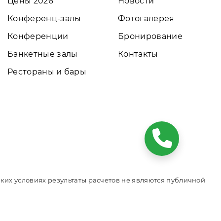
Цены 2026
Новости
Конференц-залы
Фотогалерея
Конференции
Бронирование
Банкетные залы
Контакты
Рестораны и бары
ких условиях результаты расчетов не являются публичной
том обращайтесь к нашим менеджерам. Данный ресурс
 Сайт онлайн бронирования номеров. Актуальные цены,
ся официальным сайтом объекта размещения.