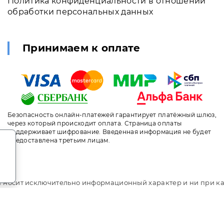
Политика конфиденциальности в отношении
обработки персональных данных
Принимаем к оплате
Безопасность онлайн-платежей гарантирует платёжный шлюз,
через который происходит оплата. Страница оплаты
поддерживает шифрование. Введенная информация не будет
.
предоставлена третьим лицам.
т носит исключительно информационный характер и ни при ка
ого кодекса Российской Федерации. За окончательным расче
ni.travel. Отель Moscow Country Club / Москоу Кантри Клаб.
ыгодное бронирование. Индивидуальный менеджер. Не являет