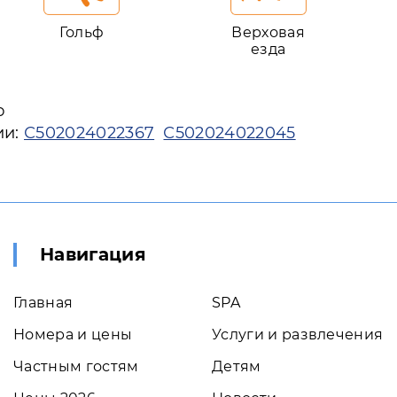
Гольф
Верховая
езда
ю
ии:
С502024022367
С502024022045
Навигация
Главная
SPA
Номера и цены
Услуги и развлечения
Частным гостям
Детям