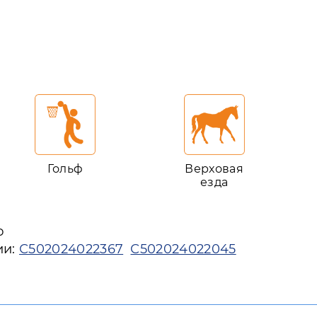
Гольф
Верховая
езда
ю
ии:
С502024022367
С502024022045